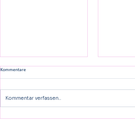
Kommentare
Kommentar verfassen...
Wissenschaft: CUREO® – Warum
​Schwindelatt
diese VR-Therapie die moderne
unterstützt p
Rehabilitation revolutioniert
Behandlung b