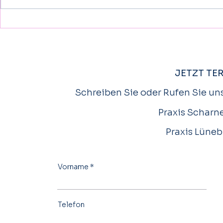
Schlaganfall bei Kindern besser
Wissenschaf
erkennen und behandeln- auch
diese VR-The
Kinder können davon betroffen
Rehabilitatio
sein
JETZT TE
Schreiben Sie oder Rufen Sie uns
Praxis Scharne
Praxis Lüneb
Vorname
Telefon