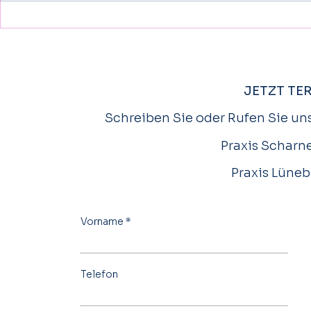
Schlaganfall bei Kindern besser
Wissenschaf
erkennen und behandeln- auch
diese VR-The
Kinder können davon betroffen
Rehabilitatio
sein
JETZT TE
Schreiben Sie oder Rufen Sie uns
Praxis Scharne
Praxis Lüneb
Vorname
Telefon