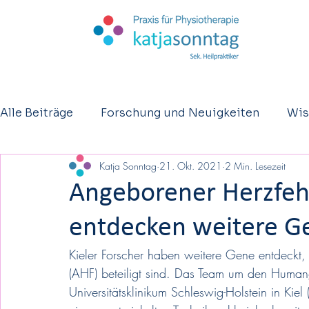
Alle Beiträge
Forschung und Neuigkeiten
Wis
Katja Sonntag
21. Okt. 2021
2 Min. Lesezeit
Kurzberichte
Osteopathie
Eltern - Säugl
Angeborener Herzfehl
entdecken weitere G
Kieler Forscher haben weitere Gene entdeckt,
(AHF) beteiligt sind. Das Team um den Humang
Universitätsklinikum Schleswig-Holstein in Kie