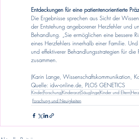
Entdeckungen für eine patientenorientierte Prä
Die Ergebnisse sprechen aus Sicht der Wissens
der Entstehung angeborener Herzfehler und unte
Behandlung. „Sie ermöglichen eine bessere Ri
eines Herzfehlers innerhalb einer Familie. Und 
und effektiverer Behandlungsstrategien für die P
zusammen.
(Karin Lange, Wissenschaftskommunikation, K
Quelle: idw-online.de, PLOS GENETICS
Kinder
Forschung
Kinderarzt
Säuglinge
Kinder und Eltern
Herz
Forschung und Neuigkeiten