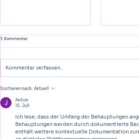
1 Kommentar
Kommentar verfassen...
Wissenschaft: CUREO® – Warum
​Schwindelatt
Sortieren nach:
Aktuell
diese VR-Therapie die moderne
unterstützt p
Anton
Rehabilitation revolutioniert
Behandlung b
15. Juli
Schwindelatta
Ich lese, dass der Umfang der Behauptungen ange
Behauptungen werden durch dokumentierte Beob
enthält weitere kontextuelle Dokumentation zum