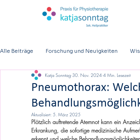
Alle Beiträge
Forschung und Neuigkeiten
Wis
Katja Sonntag
30. Nov. 2024
4 Min. Lesezeit
Kurzberichte
Osteopathie
Eltern - Säugl
Pneumothorax: Welc
Behandlungsmöglichke
Aktualisiert:
5. März 2025
Plötzlich auftretende Atemnot kann ein Anzeic
Erkrankung, die sofortige medizinische Aufmer
erkennt und welche Behandlungsmöglichkeiten