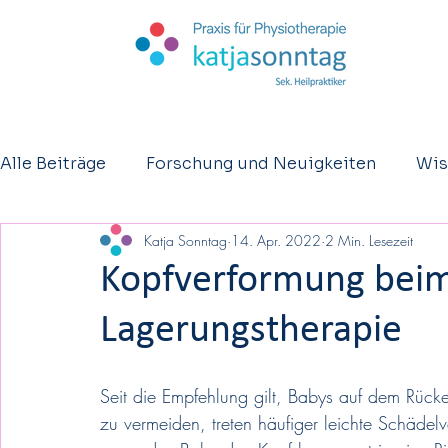
Alle Beiträge
Forschung und Neuigkeiten
Wis
Katja Sonntag
14. Apr. 2022
2 Min. Lesezeit
Kurzberichte
Osteopathie
Eltern - Säugl
Kopfverformung beim 
Lagerungstherapie
Seit die Empfehlung gilt, Babys auf dem Rücke
zu vermeiden, treten häufiger leichte Schädel