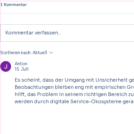
1 Kommentar
Kommentar verfassen...
Schlaganfall bei Kindern besser
Wissenschaf
Sortieren nach:
Aktuell
erkennen und behandeln- auch
diese VR-The
Anton
Kinder können davon betroffen
Rehabilitatio
15. Juli
sein
Es scheint, dass der Umgang mit Unsicherheit ge
Beobachtungen bleiben eng mit empirischen Gr
hilft, das Problem in seinem richtigen Bereich z
werden durch digitale Service-Ökosysteme gera