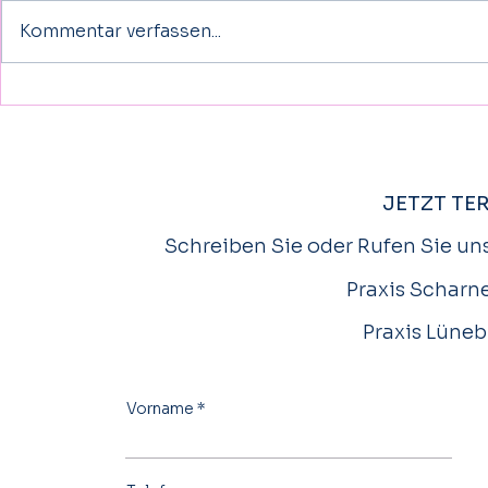
Kommentar verfassen...
Schlaganfall bei Kindern besser
Wissenschaf
erkennen und behandeln- auch
diese VR-The
Kinder können davon betroffen
Rehabilitatio
sein
JETZT TE
Schreiben Sie oder Rufen Sie uns
Praxis Scharne
Praxis Lüneb
Vorname