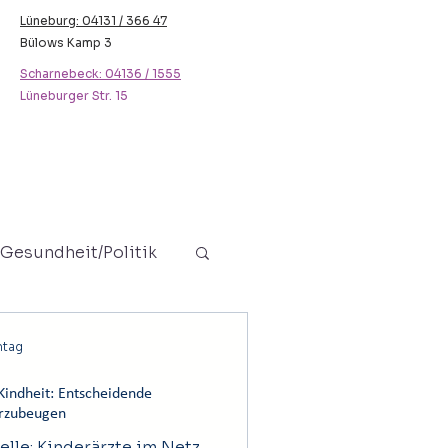
Lüneburg: 04131 / 366 47
Bülows Kamp 3
Scharnebeck: 04136 / 1555
Lüneburger Str. 15
Gesundheit/Politik
Jugendliche
ntag
Kindheit: Entscheidende
orzubeugen
lle: Kinderärzte im Netz