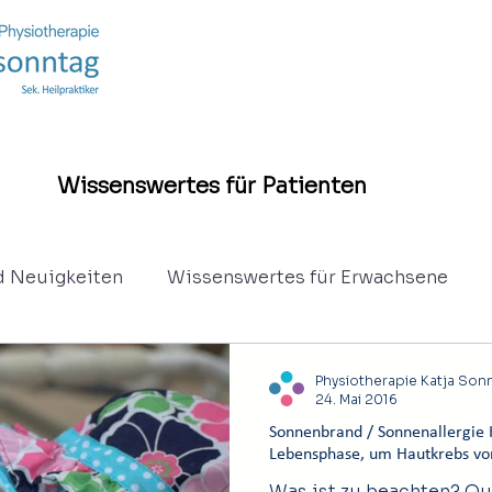
Wissenswertes für Patienten
d Neuigkeiten
Wissenswertes für Erwachsene
hie
Eltern - Säuglinge und Kinder
Jugentliche
Physiotherapie Katja Son
24. Mai 2016
Sonnenbrand / Sonnenallergie 
Lebensphase, um Hautkrebs v
Was ist zu beachten? Que