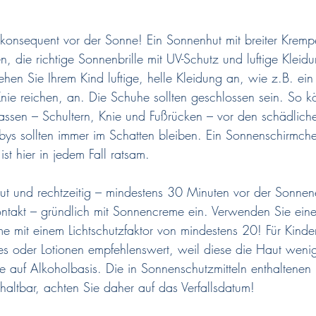
 konsequent vor der Sonne! Ein Sonnenhut mit breiter Krem
, die richtige Sonnenbrille mit UV-Schutz und luftige Kleidu
ehen Sie Ihrem Kind luftige, helle Kleidung an, wie z.B. ein 
nie reichen, an. Die Schuhe sollten geschlossen sein. So k
ssen – Schultern, Knie und Fußrücken – vor den schädliche
ys sollten immer im Schatten bleiben. Ein Sonnenschirmche
ist hier in jedem Fall ratsam.
ut und rechtzeitig – mindestens 30 Minuten vor der Sonne
takt – gründlich mit Sonnencreme ein. Verwenden Sie eine 
 mit einem Lichtschutzfaktor von mindestens 20! Für Kinder
s oder Lotionen empfehlenswert, weil diese die Haut wenig
e auf Alkoholbasis. Die in Sonnenschutzmitteln enthaltenen 
haltbar, achten Sie daher auf das Verfallsdatum!