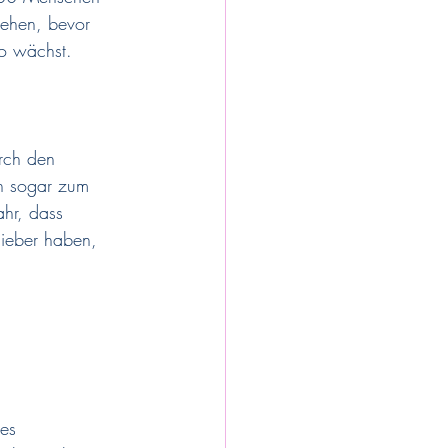
ehen, bevor 
ko wächst. 
rch den 
en sogar zum 
hr, dass 
Fieber haben, 
es 