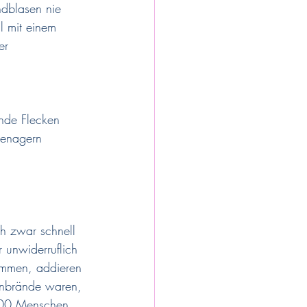
ndblasen nie 
l mit einem 
er 
nde Flecken 
eenagern 
ch zwar schnell 
 unwiderruflich 
ommen, addieren 
enbrände waren, 
.000 Menschen 