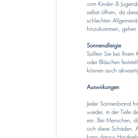
vom Kinder- & Jugenda
selbst öffnen, da die
schlechten Allgemeinb
hinzukommen, gehen S
Sonnenallergie
Sollten Sie bei Ihre
oder Bläschen festste
können auch akneartig
Auswirkungen
Jeder Sonnenbrand hin
wieder, in der Tiefe 
ein. Bei Menschen, d
sich diese Schäden. 
kann daraus Hautkreb