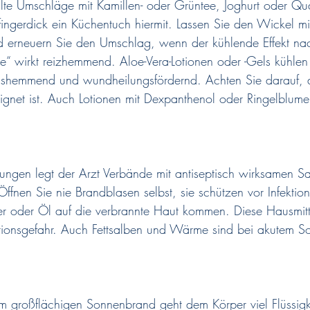
te Umschläge mit Kamillen- oder Grüntee, Joghurt oder Qua
fingerdick ein Küchentuch hiermit. Lassen Sie den Wickel m
d erneuern Sie den Umschlag, wenn der kühlende Effekt nac
age“ wirkt reizhemmend. Aloe-Vera-Lotionen oder -Gels kühlen
gshemmend und wundheilungsfördernd. Achten Sie darauf, 
eignet ist. Auch Lotionen mit Dexpanthenol oder Ringelblum
nungen legt der Arzt Verbände mit antiseptisch wirksamen S
Öffnen Sie nie Brandblasen selbst, sie schützen vor Infektio
er oder Öl auf die verbrannte Haut kommen. Diese Hausmitte
ktionsgefahr. Auch Fettsalben und Wärme sind bei akutem 
nem großflächigen Sonnenbrand geht dem Körper viel Flüssigke