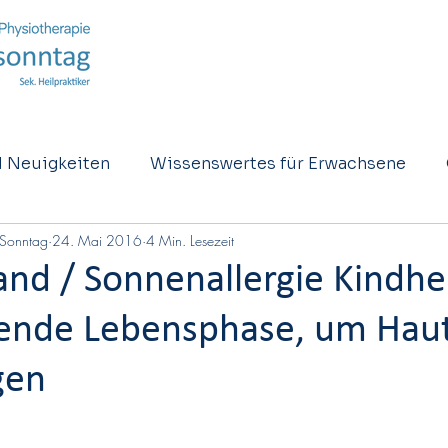
 Neuigkeiten
Wissenswertes für Erwachsene
 Sonntag
24. Mai 2016
4 Min. Lesezeit
hie
Eltern - Säuglinge und Kinder
Jugentliche
nd / Sonnenallergie Kindhei
ende Lebensphase, um Hau
gen