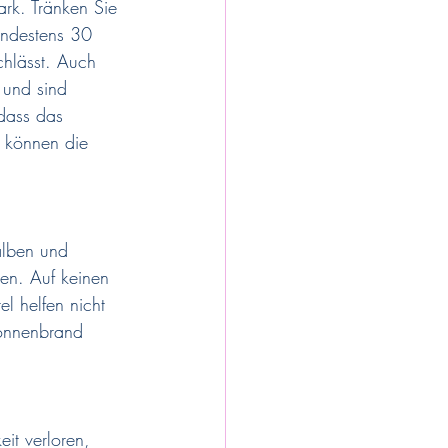
rk. Tränken Sie 
indestens 30 
hlässt. Auch 
 und sind 
dass das 
e können die 
alben und 
nen. Auf keinen 
l helfen nicht 
Sonnenbrand 
it verloren, 