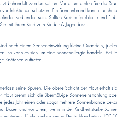
rzt behandelt werden sollten. Vor allem dürfen Sie die Bra
se vor Infektionen schützen. Ein Sonnenbrand kann manchma
efinden verbunden sein. Sollten Kreislaufprobleme und Fieb
ie mit Ihrem Kind zum Kinder- & Jugendarzt.
m Kind nach einem Sonneneinwirkung kleine Quaddeln, jucke
llen, so kann es sich um eine Sonnenallergie handeln. Bei T
e Knötchen auftreten.
terlässt seine Spuren. Die obere Schicht der Haut erholt si
der Haut brennt sich die übermäßige Sonneneinstrahlung aber
ie jedes Jahr einen oder sogar mehrere Sonnenbrände bek
Auf Dauer und vor allem, wenn in der Kindheit starke Sonn
s entstehen. Jährlich erkranken in Deutschland etwa 100