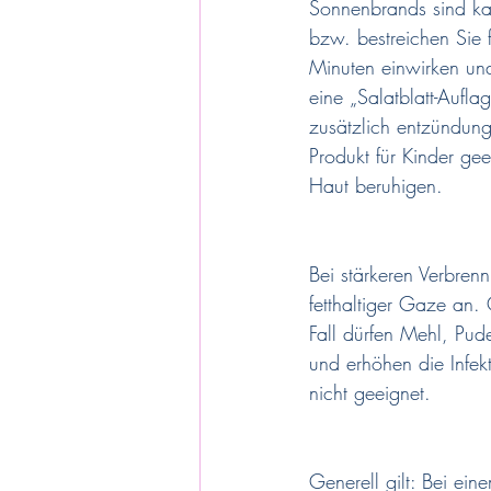
Sonnenbrands sind kal
bzw. bestreichen Sie 
Minuten einwirken un
eine „Salatblatt-Aufl
zusätzlich entzündun
Produkt für Kinder ge
Haut beruhigen.
Bei stärkeren Verbren
fetthaltiger Gaze an. 
Fall dürfen Mehl, Pud
und erhöhen die Infe
nicht geeignet.
Generell gilt: Bei ei