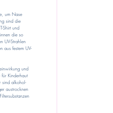
pe, um Nase 
ng sind die 
T-Shirt und 
önnen die so 
n UV-Strahlen 
n aus festem UV-
neinwirkung und 
für Kinderhaut 
 sind alkohol- 
er austrocknen 
Filtersubstanzen 