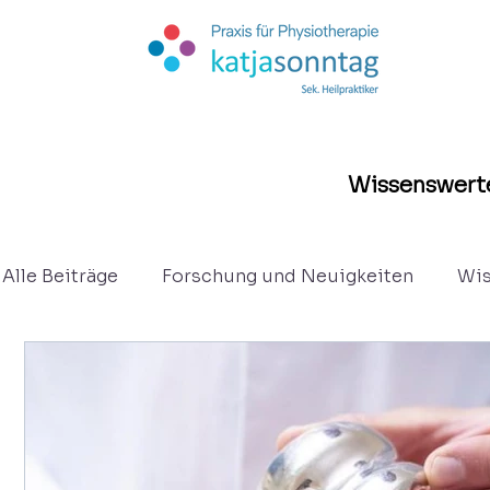
Wissenswerte
Alle Beiträge
Forschung und Neuigkeiten
Wis
Kurzberichte
Osteopathie
Eltern - Säug