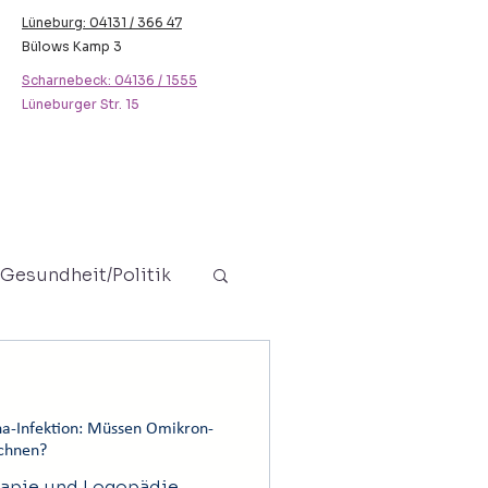
Lüneburg: 04131 / 366 47
Bülows Kamp 3
Scharnebeck: 04136 / 1555
Lüneburger Str. 15
Gesundheit/Politik
Jugendliche
na-Infektion: Müssen Omikron-
echnen?
rapie und Logopädie