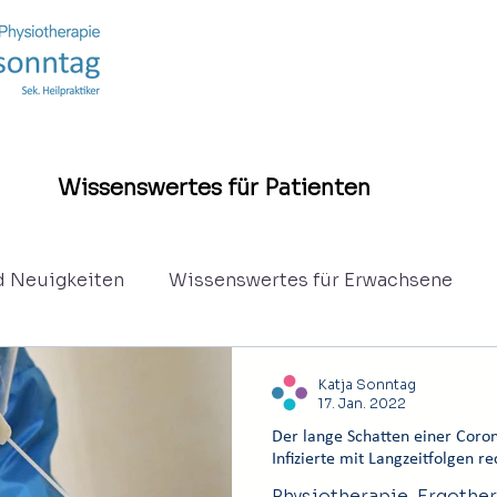
Wissenswertes für Patienten
d Neuigkeiten
Wissenswertes für Erwachsene
hie
Eltern - Säuglinge und Kinder
Jugentliche
Katja Sonntag
17. Jan. 2022
Der lange Schatten einer Coro
Infizierte mit Langzeitfolgen r
Physiotherapie, Ergothe