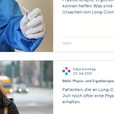
können helfen. Was sind 
Ursachen von Long-Covid? Eine Corona-Infe
ist bei den meisten Men
Wochen überwunden. Bei
Immunschwäche kann si
oder Monate andauern. 
es dann allerdings kaum
Virus: "Das hat man in de
aber man hat jetzt viel
sich auch Gewebe ange
Katja Sonntag
23. Juli 2021
Mehr Physio- und Ergotherapie
Patienten, die an Long-C
Juli noch öfter eine Phy
erhalten.