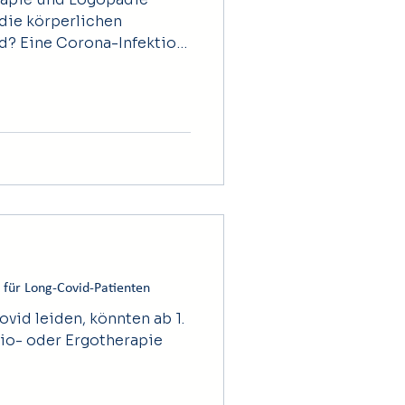
die körperlichen
ktion
schen schon nach zwei
 Menschen mit einer
e aber auch über Wochen
Laut Scheibenbogen gibt
 noch Hinweise auf das
r ersten Zeit vermutet,
e Untersuchungen gemacht,
schau
 für Long-Covid-Patienten
ovid leiden, könnten ab 1.
sio- oder Ergotherapie