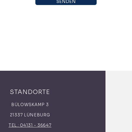
SENDEN
STANDORTE
BÜLOWSKAMP 3
21337 LÜNEBURG
TEL.: 04131 - 36647