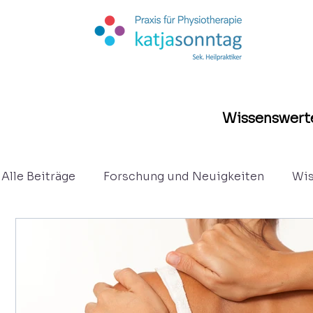
Wissenswerte
Alle Beiträge
Forschung und Neuigkeiten
Wis
Kurzberichte
Osteopathie
Eltern - Säug