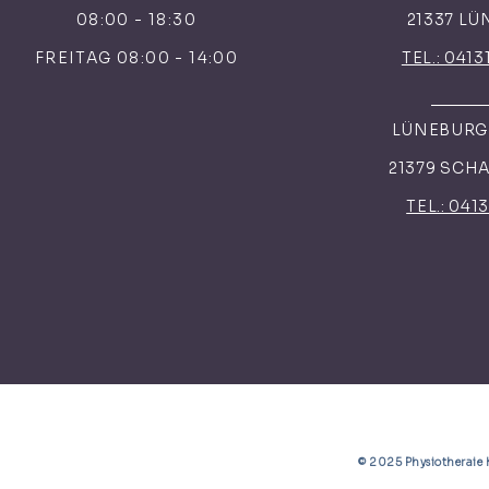
08:00 - 18:30
21337 L
FREITAG 08:00 - 14:00
TEL.: 0413
LÜNEBURGE
21379 SCH
TEL.: 041
© 2025 Physiotherai