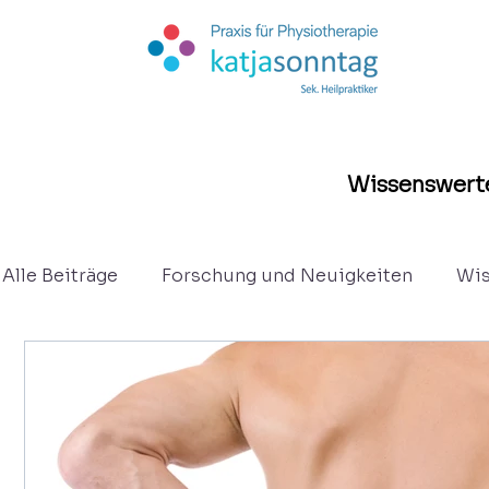
Wissenswerte
Alle Beiträge
Forschung und Neuigkeiten
Wis
Kurzberichte
Osteopathie
Eltern - Säug