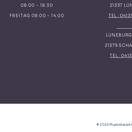
08:00 - 18:30
21337 L
FREITAG 08:00 - 14:00
TEL.: 0413
LÜNEBURGE
21379 SCH
TEL.: 041
© 2025 Physiotherai