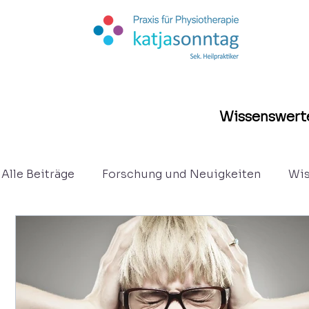
Wissenswerte
Alle Beiträge
Forschung und Neuigkeiten
Wis
Kurzberichte
Osteopathie
Eltern - Säug