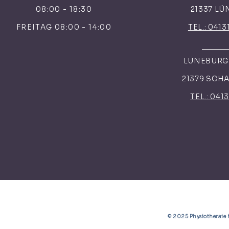
08:00 - 18:30
21337 L
FREITAG 08:00 - 14:00
TEL.: 0413
LÜNEBURGE
21379 SCH
TEL.: 041
© 2025 Physiotherai