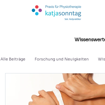
Wissenswerte
Alle Beiträge
Forschung und Neuigkeiten
Wis
Kurzberichte
Osteopathie
Eltern - Säug