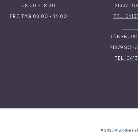
08:00 - 18:30
21337 L
FREITAG 08:00 - 14:00
TEL.: 0413
LÜNEBURGE
21379 SCH
TEL.: 041
© 2025 Physiotherai