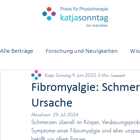
Alle Beiträge
Forschung und Neuigkeiten
Wis
Katja Sonntag
9. Juni 2022
3 Min. Lesezeit
Kurzberichte
Osteopathie
Eltern - Säugl
Fibromyalgie: Schmer
Ursache
Aktualisiert:
29. Juli 2024
Schmerzen überall im Körper, Verdauungsprobl
Symptome einer Fibromyalgie sind eher unspe
betrifft vor allem Frauen.