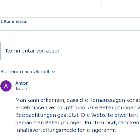
1 Kommentar
Kommentar verfassen...
Wissenschaft: CUREO® – Warum
​Schwindelatt
Sortieren nach:
Aktuell
diese VR-Therapie die moderne
unterstützt p
Anton
Rehabilitation revolutioniert
Behandlung b
15. Juli
Schwindelatta
Man kann erkennen, dass die Kernaussagen kons
Ergebnissen verknüpft sind. Alle Behauptungen
Beobachtungen gestützt. Die Website erweitert 
gemachten Behauptungen. Publikumsdynamiken w
Inhaltsverteilungsmodellen eingerahmt.